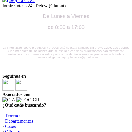
(280) 4675782
Inmigrantes 224, Trelew (Chubut)
De Lunes a Viernes
de 8:30 a 17:00
La información sobre productos y precios está sujeta a cambios sin previo aviso. Los detalles
y las imágenes de los bienes que se exhiben con fines publicitarios y son meramente
ilustrativas. La información sobre precios, productos o servicios puede ser solicitada a
nuestro mail garzoniopropiedades@gmail.com
Seguinos en
Asociados con
¿Qué estás buscando?
·
Terrenos
·
Departamentos
·
Casas
·
Oficinas