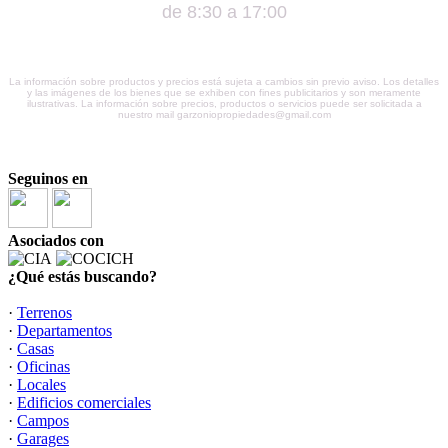
de 8:30 a 17:00
La información sobre productos y precios está sujeta a cambios sin previo aviso. Los detalles
y las imágenes de los bienes que se exhiben con fines publicitarios y son meramente
ilustrativas. La información sobre precios, productos o servicios puede ser solicitada a
nuestro mail garzoniopropiedades@gmail.com
Seguinos en
Asociados con
¿Qué estás buscando?
·
Terrenos
·
Departamentos
·
Casas
·
Oficinas
·
Locales
·
Edificios comerciales
·
Campos
·
Garages