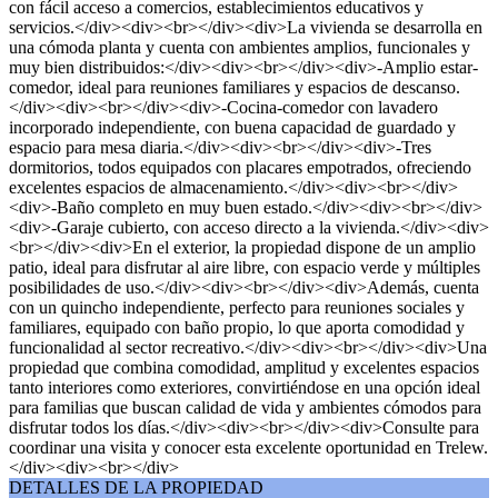
con fácil acceso a comercios, establecimientos educativos y
servicios.</div><div><br></div><div>La vivienda se desarrolla en
una cómoda planta y cuenta con ambientes amplios, funcionales y
muy bien distribuidos:</div><div><br></div><div>-Amplio estar-
comedor, ideal para reuniones familiares y espacios de descanso.
</div><div><br></div><div>-Cocina-comedor con lavadero
incorporado independiente, con buena capacidad de guardado y
espacio para mesa diaria.</div><div><br></div><div>-Tres
dormitorios, todos equipados con placares empotrados, ofreciendo
excelentes espacios de almacenamiento.</div><div><br></div>
<div>-Baño completo en muy buen estado.</div><div><br></div>
<div>-Garaje cubierto, con acceso directo a la vivienda.</div><div>
<br></div><div>En el exterior, la propiedad dispone de un amplio
patio, ideal para disfrutar al aire libre, con espacio verde y múltiples
posibilidades de uso.</div><div><br></div><div>Además, cuenta
con un quincho independiente, perfecto para reuniones sociales y
familiares, equipado con baño propio, lo que aporta comodidad y
funcionalidad al sector recreativo.</div><div><br></div><div>Una
propiedad que combina comodidad, amplitud y excelentes espacios
tanto interiores como exteriores, convirtiéndose en una opción ideal
para familias que buscan calidad de vida y ambientes cómodos para
disfrutar todos los días.</div><div><br></div><div>Consulte para
coordinar una visita y conocer esta excelente oportunidad en Trelew.
</div><div><br></div>
DETALLES DE LA PROPIEDAD