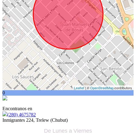
Leaflet
| ©
OpenStreetMap
contributors
0
Encontranos en
(280) 4675782
Inmigrantes 224, Trelew (Chubut)
De Lunes a Viernes