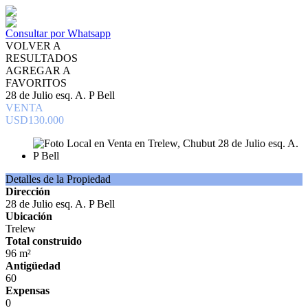
Consultar por Whatsapp
VOLVER A
RESULTADOS
AGREGAR A
FAVORITOS
28 de Julio esq. A. P Bell
VENTA
USD130.000
Detalles de la Propiedad
Dirección
28 de Julio esq. A. P Bell
Ubicación
Trelew
Total construido
96 m²
Antigüedad
60
Expensas
0