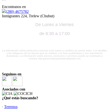
Encontranos en
(280) 4675782
Inmigrantes 224, Trelew (Chubut)
De Lunes a Viernes
de 8:30 a 17:00
La información sobre productos y precios está sujeta a cambios sin previo aviso. Los detalles
y las imágenes de los bienes que se exhiben con fines publicitarios y son meramente
ilustrativas. La información sobre precios, productos o servicios puede ser solicitada a
nuestro mail garzoniopropiedades@gmail.com
Seguinos en
Asociados con
¿Qué estás buscando?
·
Terrenos