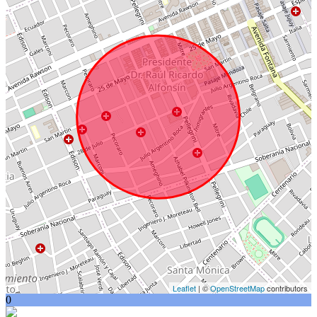
Leaflet
| ©
OpenStreetMap
contributors
0