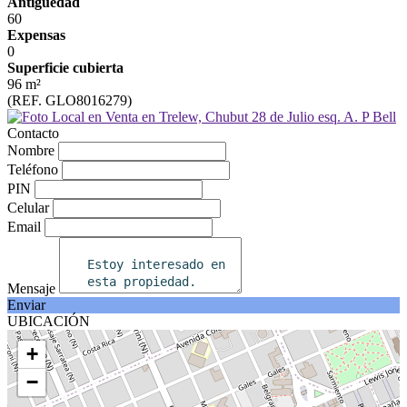
Antigüedad
60
Expensas
0
Superficie cubierta
96 m²
(REF. GLO8016279)
Contacto
Nombre
Teléfono
PIN
Celular
Email
Mensaje
Enviar
UBICACIÓN
+
−