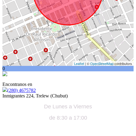
Leaflet
| ©
OpenStreetMap
contributors
0
Encontranos en
(280) 4675782
Inmigrantes 224, Trelew (Chubut)
De Lunes a Viernes
de 8:30 a 17:00