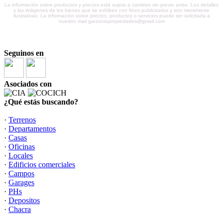
La información sobre productos y precios está sujeta a cambios sin previo aviso. Los detalles
y las imágenes de los bienes que se exhiben con fines publicitarios y son meramente
ilustrativas. La información sobre precios, productos o servicios puede ser solicitada a
nuestro mail garzoniopropiedades@gmail.com
Seguinos en
Asociados con
¿Qué estás buscando?
·
Terrenos
·
Departamentos
·
Casas
·
Oficinas
·
Locales
·
Edificios comerciales
·
Campos
·
Garages
·
PHs
·
Depositos
·
Chacra