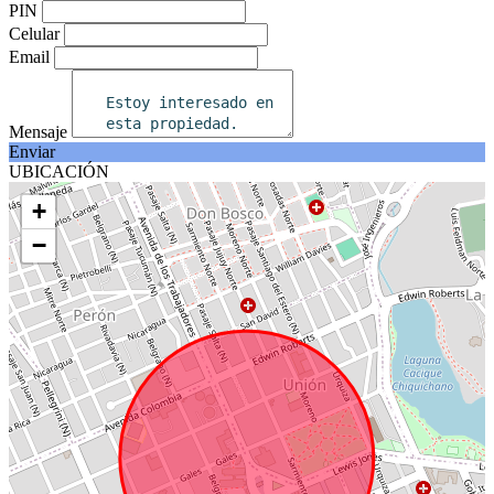
PIN
Celular
Email
Mensaje
Enviar
UBICACIÓN
+
−