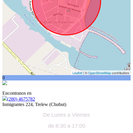
Leaflet
| ©
OpenStreetMap
contributors
0
Encontranos en
(280) 4675782
Inmigrantes 224, Trelew (Chubut)
De Lunes a Viernes
de 8:30 a 17:00