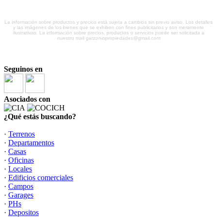
La información sobre productos y precios está sujeta a cambios sin previo aviso. Los detalles
y las imágenes de los bienes que se exhiben con fines publicitarios y son meramente
ilustrativas. La información sobre precios, productos o servicios puede ser solicitada a
nuestro mail garzoniopropiedades@gmail.com
Seguinos en
Asociados con
¿Qué estás buscando?
·
Terrenos
·
Departamentos
·
Casas
·
Oficinas
·
Locales
·
Edificios comerciales
·
Campos
·
Garages
·
PHs
·
Depositos