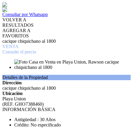
Consultar por Whatsapp
VOLVER A
RESULTADOS
AGREGAR A
FAVORITOS
cacique chiquichano al 1800
VENTA
Consulte el precio
Detalles de la Propiedad
Dirección
cacique chiquichano al 1800
Ubicación
Playa Union
(REF. GHO7388460)
INFORMACIÓN BÁSICA
Antigüedad : 30 Años
Crédito: No especificado