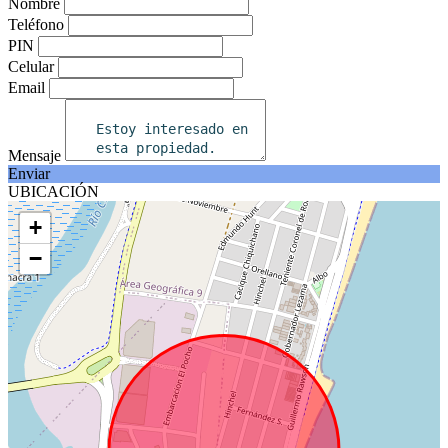
Nombre
Teléfono
PIN
Celular
Email
Mensaje
Enviar
UBICACIÓN
+
−