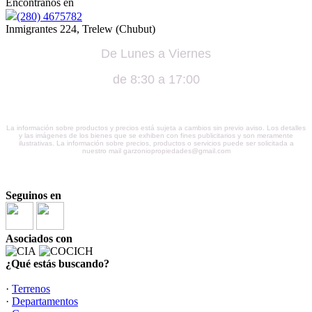
Encontranos en
(280) 4675782
Inmigrantes 224, Trelew (Chubut)
De Lunes a Viernes
de 8:30 a 17:00
La información sobre productos y precios está sujeta a cambios sin previo aviso. Los detalles
y las imágenes de los bienes que se exhiben con fines publicitarios y son meramente
ilustrativas. La información sobre precios, productos o servicios puede ser solicitada a
nuestro mail garzoniopropiedades@gmail.com
Seguinos en
Asociados con
¿Qué estás buscando?
·
Terrenos
·
Departamentos