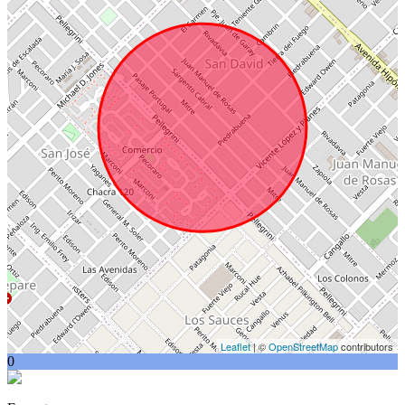
Leaflet
| ©
OpenStreetMap
contributors
0