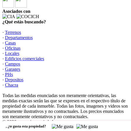
Asociados con
¿Qué estás buscando?
·
Terrenos
·
Departamentos
·
Casas
·
Oficinas
·
Locales
·
Edificios comerciales
·
Campos
·
Garages
·
PHs
·
Depositos
·
Chacra
Todas las medidas enunciadas son meramente orientativas, las
medidas exactas serán las que se expresen en el respectivo título de
propiedad de cada inmueble. Todas las fotos, imagenes y videos son
meramente ilustrativos y no contractuales. Los precios enunciados
son meramente orientativos y no contractuales.
© 2026 garzonio propiedades.
,
¿te gusta esta propiedad?
Software Inmobiliario - Tokko Broker