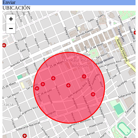
Enviar
UBICACIÓN
+
−