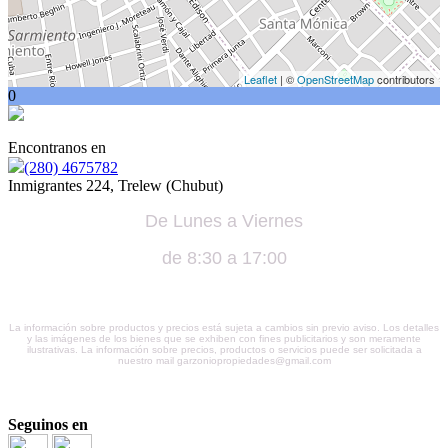
Leaflet
| ©
OpenStreetMap
contributors
0
Encontranos en
(280) 4675782
Inmigrantes 224, Trelew (Chubut)
De Lunes a Viernes
de 8:30 a 17:00
La información sobre productos y precios está sujeta a cambios sin previo aviso. Los detalles
y las imágenes de los bienes que se exhiben con fines publicitarios y son meramente
ilustrativas. La información sobre precios, productos o servicios puede ser solicitada a
nuestro mail garzoniopropiedades@gmail.com
Seguinos en