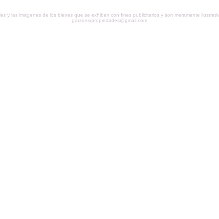
les y las imágenes de los bienes que se exhiben con fines publicitarios y son meramente ilustrativ
garzoniopropiedades@gmail.com