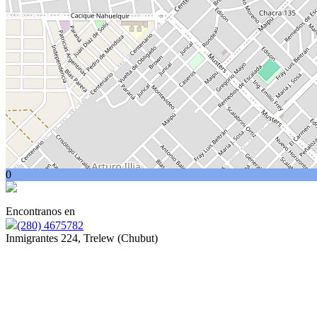
0
Encontranos en
(280) 4675782
Inmigrantes 224, Trelew (Chubut)