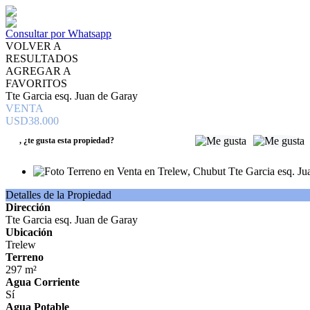
Consultar por Whatsapp
VOLVER A
RESULTADOS
AGREGAR A
FAVORITOS
Tte Garcia esq. Juan de Garay
VENTA
USD38.000
,
¿te gusta esta propiedad?
Detalles de la Propiedad
Dirección
Tte Garcia esq. Juan de Garay
Ubicación
Trelew
Terreno
297 m²
Agua Corriente
Sí
Agua Potable