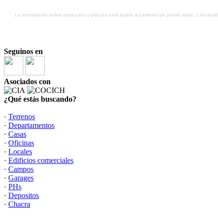
La información sobre productos y precios está sujeta a cambios sin previo aviso. Los detal
Seguinos en
Asociados con
¿Qué estás buscando?
·
Terrenos
·
Departamentos
·
Casas
·
Oficinas
·
Locales
·
Edificios comerciales
·
Campos
·
Garages
·
PHs
·
Depositos
·
Chacra