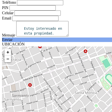
Teléfono
PIN
Celular
Email
Mensaje
Enviar
UBICACIÓN
+
−