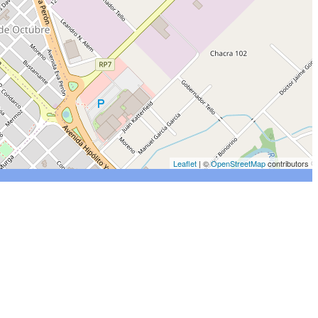
Leaflet
| ©
OpenStreetMap
contributors