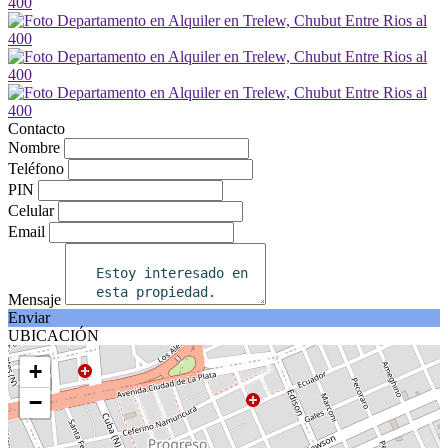
Contacto
Nombre
Teléfono
PIN
Celular
Email
Mensaje
Enviar
UBICACIÓN
+
−