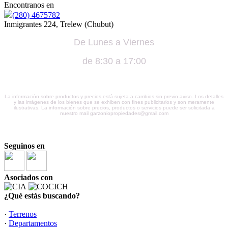
Encontranos en
(280) 4675782
Inmigrantes 224, Trelew (Chubut)
De Lunes a Viernes
de 8:30 a 17:00
La información sobre productos y precios está sujeta a cambios sin previo aviso. Los detalles
y las imágenes de los bienes que se exhiben con fines publicitarios y son meramente
ilustrativas. La información sobre precios, productos o servicios puede ser solicitada a
nuestro mail garzoniopropiedades@gmail.com
Seguinos en
Asociados con
¿Qué estás buscando?
·
Terrenos
·
Departamentos